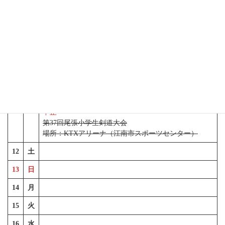
6
日
7
月
8
火
9
水
10
木
11
金
（祝日：建国記念の日）
中止
第37回尾張小学生剣道大会
場所：KTXアリーナ（江南市スポーツセンター）
12
土
13
日
14
月
15
火
16
水