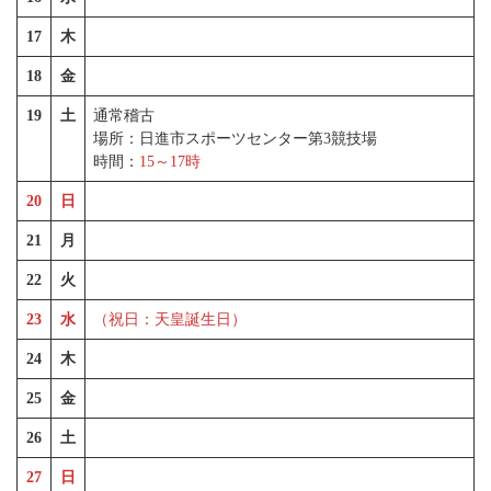
17
木
18
金
19
土
通常稽古
場所：日進市スポーツセンター第3競技場
時間：
15～17時
20
日
21
月
22
火
23
水
（祝日：天皇誕生日）
24
木
25
金
26
土
27
日